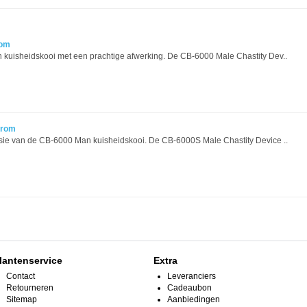
rom
kuisheidskooi met een prachtige afwerking. De CB-6000 Male Chastity Dev..
hrom
sie van de CB-6000 Man kuisheidskooi. De CB-6000S Male Chastity Device ..
lantenservice
Extra
Contact
Leveranciers
Retourneren
Cadeaubon
Sitemap
Aanbiedingen