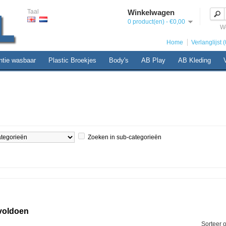
Taal
Winkelwagen
0 product(en) - €0,00
W
Home
Verlanglijst (
ntie wasbaar
Plastic Broekjes
Body's
AB Play
AB Kleding
Zoeken in sub-categorieën
 voldoen
Sorteer 