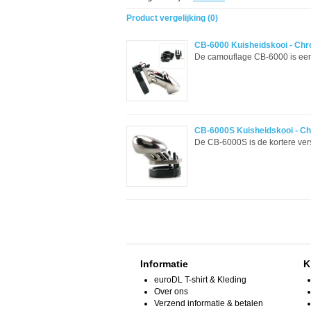
Product vergelijking (0)
CB-6000 Kuisheidskooi - Ch
De camouflage CB-6000 is een 
CB-6000S Kuisheidskooi - C
De CB-6000S is de kortere ver
Informatie
K
euroDL T-shirt & Kleding
Over ons
Verzend informatie & betalen