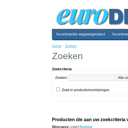
Incontinentie wegwerpproduct
Incontine
Home
»
Zoeken
Zoeken
Zoekcriteria
Zoeken:
Zoek in productomschrijvingen
Producten die aan uw zoekcriteria
Weergave:
Lijst
/
Rooster