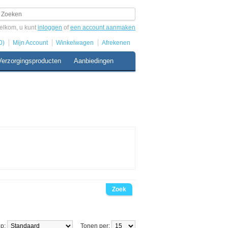
elkom, u kunt
inloggen
of
een account aanmaken
0)
Mijn Account
Winkelwagen
Afrekenen
Verzorgingsproducten
Aanbiedingen
op:
Tonen per: