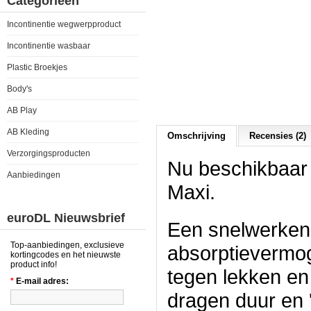
Categorieën
Incontinentie wegwerpproduct
Incontinentie wasbaar
Plastic Broekjes
Body's
AB Play
AB Kleding
Omschrijving
Recensies (2)
Verzorgingsproducten
Nu beschikbaar -
Aanbiedingen
Maxi.
euroDL Nieuwsbrief
Een snelwerkend
Top-aanbiedingen, exclusieve
absorptievermo
kortingcodes en het nieuwste
product info!
tegen lekken en
*
E-mail adres:
dragen duur en '