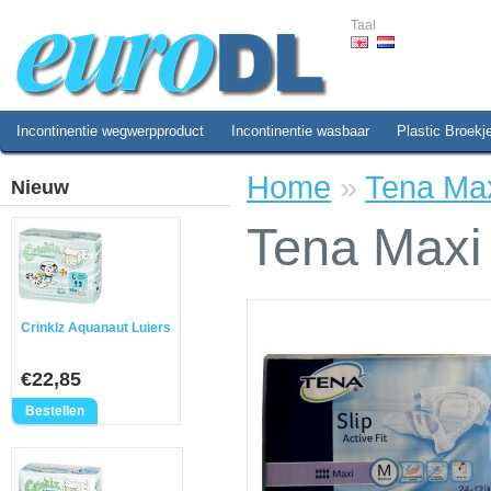
Taal
Incontinentie wegwerpproduct
Incontinentie wasbaar
Plastic Broekj
Home
»
Tena Maxi
Nieuw
Tena Maxi S
Crinklz Aquanaut Luiers
€22,85