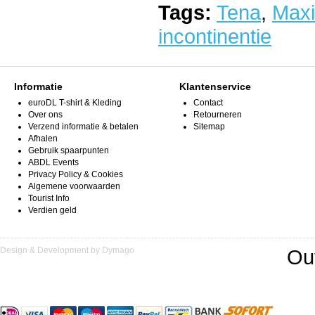
Tags:
Tena
,
Maxi
incontinentie
Informatie
Klantenservice
euroDL T-shirt & Kleding
Contact
Over ons
Retourneren
Verzend informatie & betalen
Sitemap
Afhalen
Gebruik spaarpunten
ABDL Events
Privacy Policy & Cookies
Algemene voorwaarden
Tourist Info
Verdien geld
Design & Development by Dymago
Ou