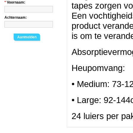
*
Voornaam:
tapes zorgen vo
Een vochtigheid
Achternaam:
product verande
is om te verand
Aanmelden
Absorptievermo
Heupomvang:
• Medium: 73-1
• Large: 92-14
24 luiers per pa