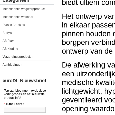
Categorieën
biedt ultiem com
Incontinentie wegwerpproduct
Het ontwerp van 
Incontinentie wasbaar
in elkaar passe
Plastic Broekjes
pinnen houden 
Body's
borgpen verbindt
AB Play
ontwerp van de r
AB Kleding
Verzorgingsproducten
De afwerking va
Aanbiedingen
een uitzonderli
euroDL Nieuwsbrief
medische kwalite
lichtgewicht, h
Top-aanbiedingen, exclusieve
kortingcodes en het nieuwste
geventileerd vo
product info!
*
E-mail adres:
opening waardoo