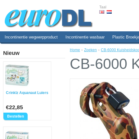
Taal
Incontinentie wegwerpproduct
Incontinentie wasbaar
Plastic Broekj
Home
»
Zoeken
»
CB-6000 Kuisheidskoo
Nieuw
CB-6000 K
Crinklz Aquanaut Luiers
€22,85