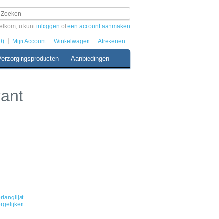
elkom, u kunt
inloggen
of
een account aanmaken
0)
Mijn Account
Winkelwagen
Afrekenen
Verzorgingsproducten
Aanbiedingen
rant
rlanglijst
rgelijken