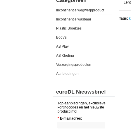
Categorieën
Leng
Incontinentie wegwerpproduct
Tags:
k
Incontinentie wasbaar
Plastic Broekjes
Body's
AB Play
AB Kleding
Verzorgingsproducten
Aanbiedingen
euroDL Nieuwsbrief
Top-aanbiedingen, exclusieve
kortingcodes en het nieuwste
product info!
*
E-mail adres: