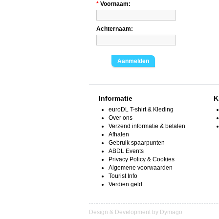
*
Voornaam:
Achternaam:
Aanmelden
Informatie
K
euroDL T-shirt & Kleding
Over ons
Verzend informatie & betalen
Afhalen
Gebruik spaarpunten
ABDL Events
Privacy Policy & Cookies
Algemene voorwaarden
Tourist Info
Verdien geld
Design & Development by Dymago