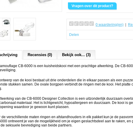
0 waardering(en)
|
Re
Delen
chrijving
Recensies (0)
Bekijk ook... (3)
amouflage CB-6000 is een kuisheidskooi met een prachtige afwerking. De CB-6000
eveiliging.
ontwerp van de kooi bestaat uit drie onderdelen die in elkaar passen als een puz
nste stukken samen. De ovale borgpen verbindt de ringen met de kooi. Het platte 
g.
fwerking van de CB-6000 Designer Collection is een uitzonderlijk duurzaam overla
carbonaat materiaal. Het is lichtgewicht, hypoallergeen en duurzaam. De kooi is g
opening waardoor je gewoon kunt plassen.
 de verschillende maten ringen en afstandhouders in elk pakket kun je de pasvo
000 ontneemt je van de mogelijkheid om je eigen geslachtsdeel aan te raken, en g
 de seksuele bevrediging van beide partners.