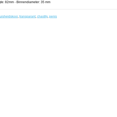
te: 82mm - Binnendiameter: 35 mm
uisheidskooi
,
transparant
,
chastity
,
penis