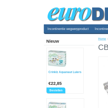
Incontinentie wegwerpproduct
Incontine
Home
Nieuw
CB
Crinklz Aquanaut Luiers
€22,85