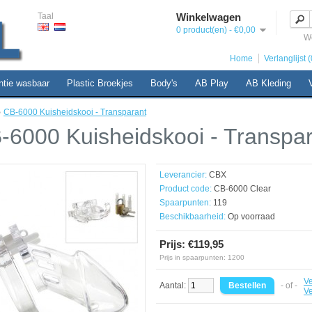
Taal
Winkelwagen
0 product(en) - €0,00
W
Home
Verlanglijst (
ntie wasbaar
Plastic Broekjes
Body's
AB Play
AB Kleding
»
CB-6000 Kuisheidskooi - Transparant
-6000 Kuisheidskooi - Transpa
Leverancier:
CBX
Product code:
CB-6000 Clear
Spaarpunten:
119
Beschikbaarheid:
Op voorraad
Prijs: €119,95
Prijs in spaarpunten: 1200
Ve
Aantal:
- of -
Ve